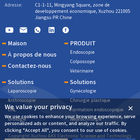
Adresse:
C1-1-11, Mingyang Square, zone de
développement économique, Xuzhou 221005
Jiangsu PR Chine
Maison
PRODUIT
Endoscopie
À propos de nous
Colposcope
Contactez-nous
Vétérinaire
Solutions
Solutions
Laparoscopie
Gynécologie
Arthroscopie
Chirurgie plastique
We value your privacy
×
ORL
Formation endoscopique
We use cookies to enhance your browsing experience, serve
Urologie
Neurochirurgie
personalized ads or content, and analyze our traffic. By
clicking "Accept All", you consent to our use of cookies.
Copyright Xuzhou AKX Electronic Science and Technology