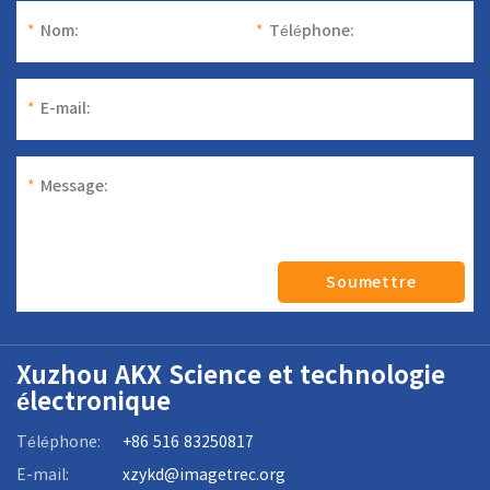
*
Nom:
*
Téléphone:
*
E-mail:
*
Message:
Soumettre
Xuzhou AKX Science et technologie
électronique
Téléphone:
+86 516 83250817
E-mail:
xzykd@imagetrec.org