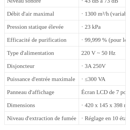
Niveau sonore
· 43 dB à 73 dB
Débit d'air maximal
· 1300 m²/h (variable
Pression statique élevée
· 23 kPa
Efficacité de purification
· 99,999 % (pour les
Type d'alimentation
220 V ~ 50 Hz
Disjoncteur
· 3A 250V
Puissance d'entrée maximale
· ≤300 VA
Panneau d'affichage
Écran LCD de 7 pou
Dimensions
· 420 x 145 x 398 
Niveau d'extraction de fumée
· Réglage en 10 étap